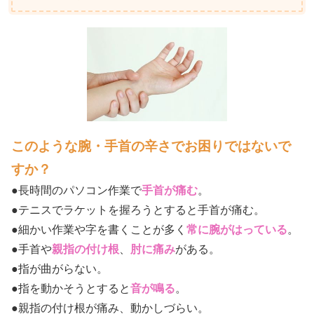
このような腕・手首の辛さでお困りではないで
すか？
●長時間のパソコン作業で
手首が痛む
。
●テニスでラケットを握ろうとすると手首が痛む。
●細かい作業や字を書くことが多く
常に腕がはっている
。
●手首や
親指の付け根
、
肘に痛み
がある。
●指が曲がらない。
●指を動かそうとすると
音が鳴る
。
●親指の付け根が痛み、動かしづらい。