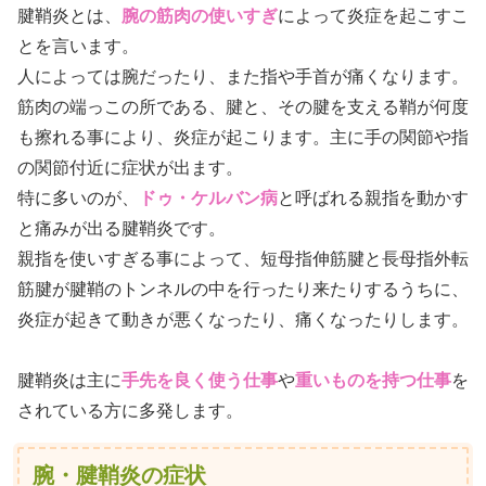
腱鞘炎とは、
腕の筋肉の使いすぎ
によって炎症を起こすこ
とを言います。
人によっては腕だったり、また指や手首が痛くなります。
筋肉の端っこの所である、腱と、その腱を支える鞘が何度
も擦れる事により、炎症が起こります。主に手の関節や指
の関節付近に症状が出ます。
特に多いのが、
ドゥ・ケルバン病
と呼ばれる親指を動かす
と痛みが出る腱鞘炎です。
親指を使いすぎる事によって、短母指伸筋腱と長母指外転
筋腱が腱鞘のトンネルの中を行ったり来たりするうちに、
炎症が起きて動きが悪くなったり、痛くなったりします。
腱鞘炎は主に
手先を良く使う仕事
や
重いものを持つ仕事
を
されている方に多発します。
腕・腱鞘炎の症状