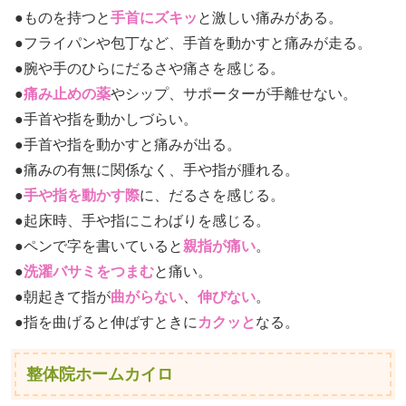
●ものを持つと
手首にズキッ
と激しい痛みがある。
●フライパンや包丁など、手首を動かすと痛みが走る。
●腕や手のひらにだるさや痛さを感じる。
●
痛み止めの薬
やシップ、サポーターが手離せない。
●手首や指を動かしづらい。
●手首や指を動かすと痛みが出る。
●痛みの有無に関係なく、手や指が腫れる。
●
手や指を動かす際
に、だるさを感じる。
●起床時、手や指にこわばりを感じる。
●ペンで字を書いていると
親指が痛い
。
●
洗濯バサミをつまむ
と痛い。
●朝起きて指が
曲がらない
、
伸びない
。
●指を曲げると伸ばすときに
カクッと
なる。
整体院ホームカイロ